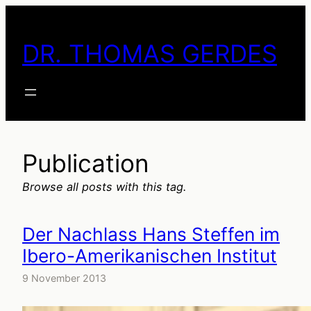
Skip
to
DR. THOMAS GERDES
content
Publication
Browse all posts with this tag.
Der Nachlass Hans Steffen im
Ibero-Amerikanischen Institut
9 November 2013