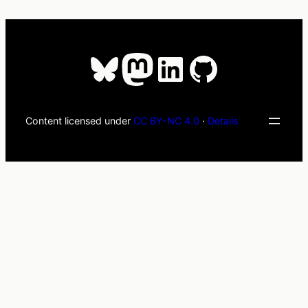
Bluesky
Mastodon
LinkedIn
GitHub
Content licensed under
CC BY-NC 4.0
·
Details