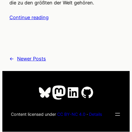
die zu den größten der Welt gehören.
Continue reading
←
Newer Posts
Bluesky
Mastodon
LinkedIn
GitHub
Content licensed under
CC BY-NC 4.0
·
Details