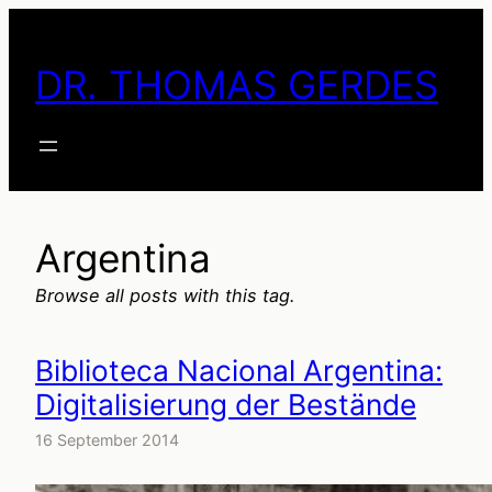
Skip
to
DR. THOMAS GERDES
content
Argentina
Browse all posts with this tag.
Biblioteca Nacional Argentina:
Digitalisierung der Bestände
16 September 2014