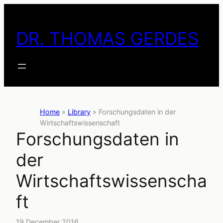
Skip
to
DR. THOMAS GERDES
content
Home
»
Library
»
Forschungsdaten in der
Wirtschaftswissenschaft
Forschungsdaten in
der
Wirtschaftswissenscha
ft
19 December 2016