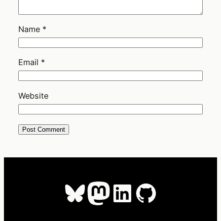
Name
*
Email
*
Website
Bluesky
Mastodon
LinkedIn
GitHub