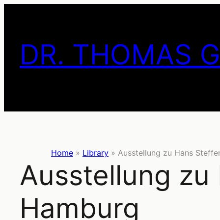
Skip
to
content
DR. THOMAS 
Home
»
Library
»
Ausstellung zu Hans Steffe
Ausstellung zu 
Hamburg