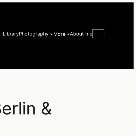
Search
Library
Photography
About me
More
erlin &